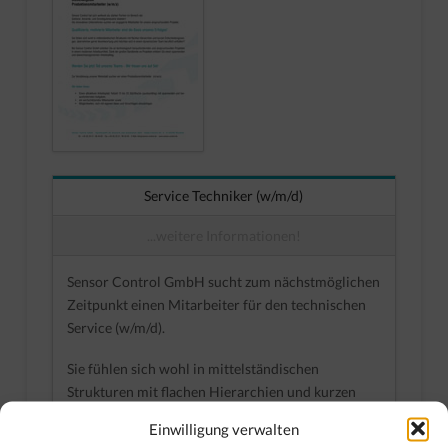
Service Techniker (w/m/d)
...weitere Informationen!
Sensor Control GmbH sucht zum nächstmöglichen
Zeitpunkt einen Mitarbeiter für den technischen
Service (w/m/d).
Sie fühlen sich wohl in mittelständischen
Strukturen mit flachen Hierarchien und kurzen
Entscheidungswegen, übernehmen gerne
Einwilligung verwalten
Verantwortung und möchten sich in einem