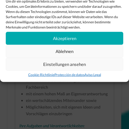
Um dir ein optimales Erlebnis zu bieten, verwenden wir Technologien wie
dynamischen Team beruflich entfalten?
Cookies, um Geräteinformationen zu speichern und/oder darauf zuzugreifen.
Bei Sensor Control GmbH arbeiten Sie an
Wenn du diesen Technologien zustimmst, können wir Daten wie das
Surfverhalten oder eindeutige IDs auf dieser Website verarbeiten. Wenn du
technologisch herausfordernden und
deine Einwillligung nicht erteilst oder zurückziehst, können bestimmte
anspruchsvollen Projekten in einem modernen
Merkmale und Funktionen beeinträchtigt werden.
und internationalen Arbeitsumfeld. Dank der
großen Bandbreite an Projekten erleben Sie einen
Akzeptieren
spannenden und abwechslungsreichen
Arbeitsalltag.
Ablehnen
Wir bieten Ihnen
Einstellungen ansehen
Einen attraktiven Arbeitsplatz mit spannenden
Cookie-Richtlinie
Protección de datos
Aviso Legal
und herausfordernden Aufgaben in Ihrem
Fachbereich
mit einem hohen Maß an Eigenverantwortung
ein wertschätzendes Miteinander sowie
Möglichkeiten, sich mit eigenen Ideen und
Vorschlägen einzubringen
Ihre Aufgaben und Verantwortlichkeiten: